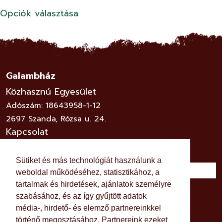
Ennek
000Ft
Opciók választása
a
-
Adománynek
20
több
000Ft
variációja
van.
Galambház
A
Közhasznú Egyesület
változatok
Adószám: 18643958-1-12
a
2697 Szanda, Rózsa u. 24.
Adományoldalon
Kapcsolat
választhatók
ki
Sütiket és más technológiát használunk a
weboldal működéséhez, statisztikához, a
Közösségi szálláshely
tartalmak és hirdetések, ajánlatok személyre
szabásához, és az így gyűjtött adatok
Dokumentumok
média-, hirdető- és elemző partnereinkkel
Kapcsolat
történő megosztásához. Partnereink ezeket