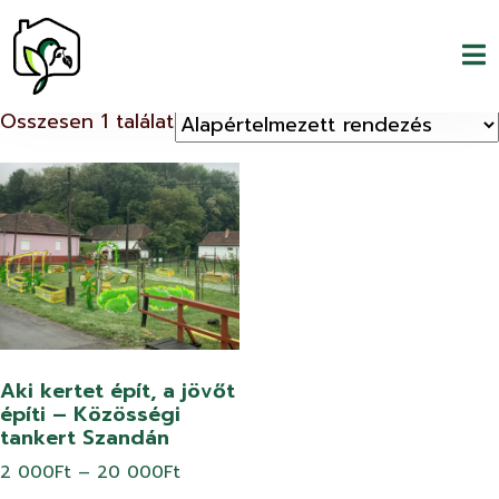
Kezdőlap
/ Támogatás
Támogatás
Összesen 1 találat
Aki kertet épít, a jövőt
építi – Közösségi
tankert Szandán
Ártartomány:
2 000
Ft
–
20 000
Ft
2